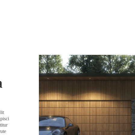
a
lit
pisci
itur
rute