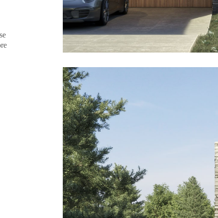
se
ore