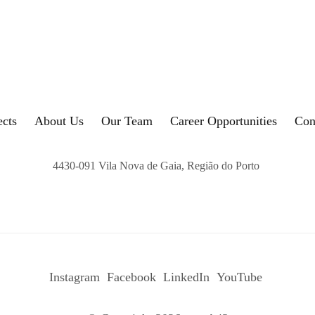
ects
About Us
Our Team
Career Opportunities
Con
4430-091 Vila Nova de Gaia, Região do Porto
Instagram
Facebook
LinkedIn
YouTube